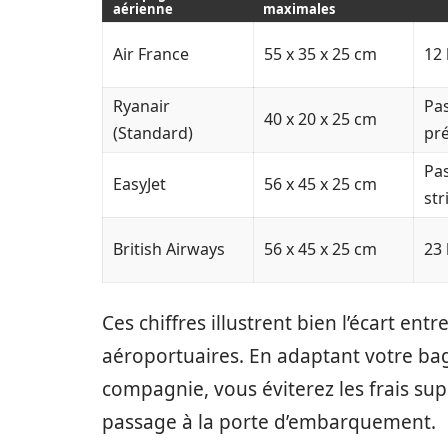
aérienne
maximales
Air France
55 x 35 x 25 cm
12
Ryanair
Pas
40 x 20 x 25 cm
(Standard)
pré
Pas
EasyJet
56 x 45 x 25 cm
str
British Airways
56 x 45 x 25 cm
23
Ces chiffres illustrent bien l’écart ent
aéroportuaires. En adaptant votre ba
compagnie, vous éviterez les frais su
passage à la porte d’embarquement.