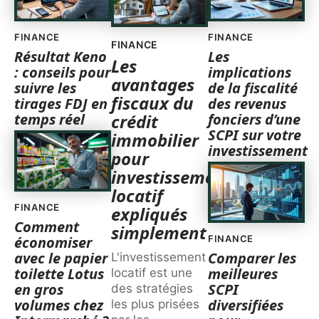
FINANCE
FINANCE
FINANCE
Résultat Keno
Les
Les
: conseils pour
implications
avantages
suivre les
de la fiscalité
fiscaux du
tirages FDJ en
des revenus
temps réel
fonciers d’une
crédit
SCPI sur votre
immobilier
investissement
pour
investissement
locatif
FINANCE
expliqués
Comment
simplement
économiser
FINANCE
avec le papier
Comparer les
L'investissement
toilette Lotus
meilleures
locatif est une
en gros
SCPI
des stratégies
volumes chez
diversifiées
les plus prisées