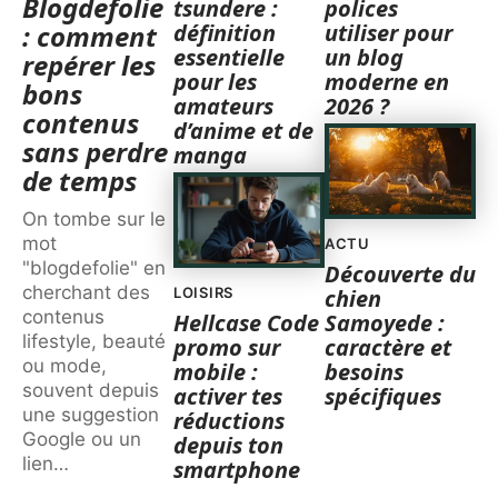
Blogdefolie
tsundere :
polices
définition
utiliser pour
: comment
essentielle
un blog
repérer les
pour les
moderne en
bons
amateurs
2026 ?
contenus
d’anime et de
sans perdre
manga
de temps
On tombe sur le
mot
ACTU
"blogdefolie" en
Découverte du
cherchant des
LOISIRS
chien
contenus
Hellcase Code
Samoyede :
lifestyle, beauté
promo sur
caractère et
ou mode,
mobile :
besoins
souvent depuis
activer tes
spécifiques
une suggestion
réductions
Google ou un
depuis ton
lien
…
smartphone