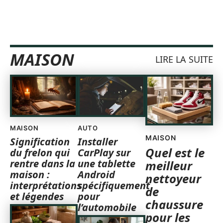
MAISON
LIRE LA SUITE
MAISON
AUTO
MAISON
Signification
Installer
Quel est le
du frelon qui
CarPlay sur
rentre dans la
une tablette
meilleur
maison :
Android
nettoyeur
interprétations
spécifiquement
de
et légendes
pour
chaussure
l’automobile
pour les