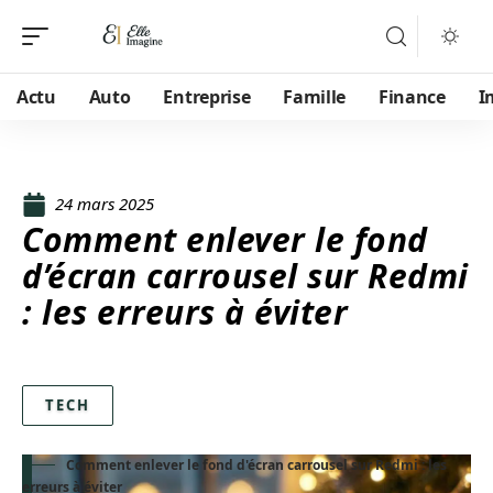
Actu
Auto
Entreprise
Famille
Finance
I
24 mars 2025
Comment enlever le fond
d’écran carrousel sur Redmi
: les erreurs à éviter
TECH
Comment enlever le fond d'écran carrousel sur Redmi : les
erreurs à éviter