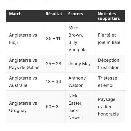
Match
Résultat
Scorers
Note des
supporters
Mike
Angleterre vs
Brown,
Fierté et
35 – 11
Fidji
Billy
joie initiale
Vunipola
Angleterre vs
Déception,
25 – 28
Jonny May
Pays de Galles
frustration
Angleterre vs
Anthony
Tristesse
13 – 33
Australie
Watson
et émoi
Nick
Paysage
Angleterre vs
Easter,
60 – 3
d’adieu
Uruguay
Jack
honorable
Nowell