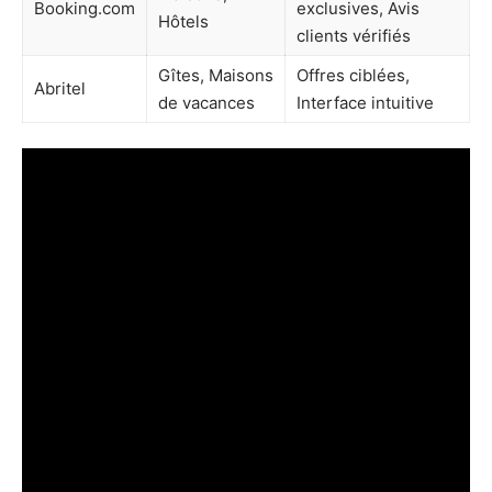
Booking.com
exclusives, Avis
Hôtels
clients vérifiés
Gîtes, Maisons
Offres ciblées,
Abritel
de vacances
Interface intuitive