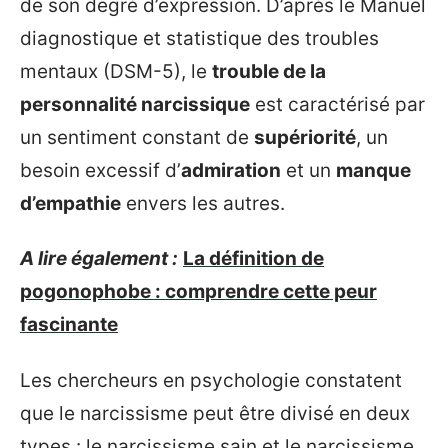
de son degré d’expression. D’après le Manuel
diagnostique et statistique des troubles
mentaux (DSM-5), le
trouble de la
personnalité narcissique
est caractérisé par
un sentiment constant de
supériorité
, un
besoin excessif d’
admiration
et un
manque
d’empathie
envers les autres.
A lire également :
La définition de
pogonophobe : comprendre cette peur
fascinante
Les chercheurs en psychologie constatent
que le narcissisme peut être divisé en deux
types : le narcissisme sain et le narcissisme