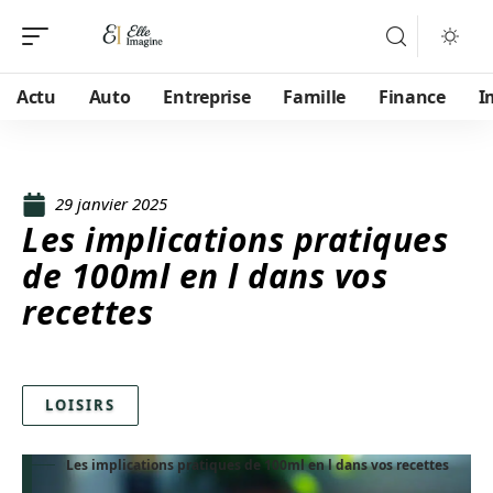
Actu
Auto
Entreprise
Famille
Finance
I
29 janvier 2025
Les implications pratiques
de 100ml en l dans vos
recettes
LOISIRS
Les implications pratiques de 100ml en l dans vos recettes