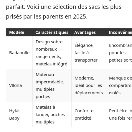
parfait. Voici une sélection des sacs les plus
prisés par les parents en 2025.
Modèle
Caractéristiques
Avantages
Inconvénie
Design sobre,
Élégance,
Encombran
nombreux
Badabulle
facile à
pour les
rangements,
transporter
petites sort
matelas intégré
Matériau
Moderne,
Manque de
imperméable,
Vllcsla
idéal pour les
compartim
multiples
déplacements
isolés
poches
Matelas à
Hylat
Confort et
Peut être l
langer, poches
Baby
praticité
une fois re
multiples