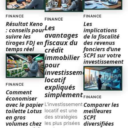
FINANCE
FINANCE
FINANCE
Résultat Keno
Les
Les
: conseils pour
implications
avantages
suivre les
de la fiscalité
fiscaux du
tirages FDJ en
des revenus
temps réel
fonciers d’une
crédit
SCPI sur votre
immobilier
investissement
pour
investissement
locatif
FINANCE
expliqués
Comment
simplement
économiser
FINANCE
avec le papier
Comparer les
L'investissement
toilette Lotus
meilleures
locatif est une
en gros
SCPI
des stratégies
volumes chez
diversifiées
les plus prisées