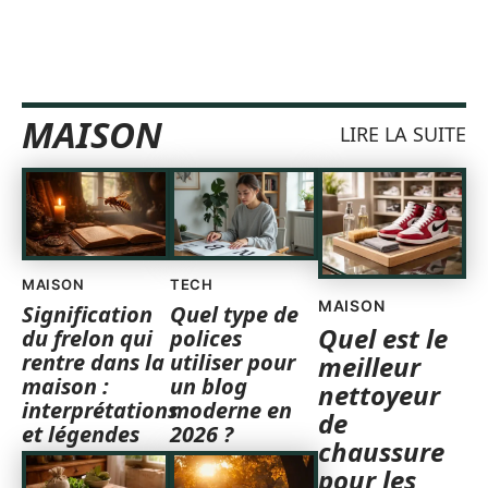
MAISON
LIRE LA SUITE
MAISON
TECH
MAISON
Signification
Quel type de
Quel est le
du frelon qui
polices
rentre dans la
utiliser pour
meilleur
maison :
un blog
nettoyeur
interprétations
moderne en
de
et légendes
2026 ?
chaussure
pour les