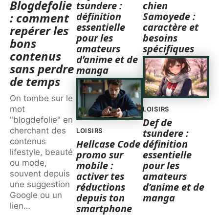
Blogdefolie
tsundere :
chien
définition
Samoyede :
: comment
essentielle
caractère et
repérer les
pour les
besoins
bons
amateurs
spécifiques
contenus
d’anime et de
sans perdre
manga
de temps
On tombe sur le
mot
LOISIRS
"blogdefolie" en
Def de
cherchant des
LOISIRS
tsundere :
contenus
Hellcase Code
définition
lifestyle, beauté
promo sur
essentielle
ou mode,
mobile :
pour les
souvent depuis
activer tes
amateurs
une suggestion
réductions
d’anime et de
Google ou un
depuis ton
manga
lien
…
smartphone